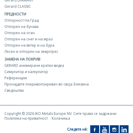
Gerard DIAMANT
Gerard CLASSIC
ПРЕДНОСТИ
Отпорност На Град
Отпорен на бучава
Отпорен на оган
Отпорен на снег и на мраз
Отпорен на ветер и на бура
Лесен и отпорен на земјотрес
ЗАМЕНА НА ПОКРИВ
GERARD aнимирани кратки видеа
Симулатор и калкулатор
Референции
Пронајдете покривопокривач во своја близина
Сведоштва
Copyright © 2026 IKO Metals Europe NV. Сите права се задржани
Политика на приватност
Колачиња
Следете нѐ: