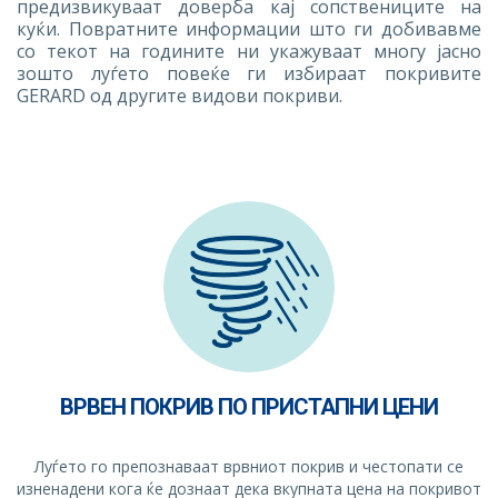
предизвикуваат доверба кај сопствениците на
куќи. Повратните информации што ги добивавме
со текот на годините ни укажуваат многу јасно
зошто луѓето повеќе ги избираат покривите
GERARD од другите видови покриви.
ВРВЕН ПОКРИВ ПО ПРИСТАПНИ ЦЕНИ
Луѓето го препознаваат врвниот покрив и честопати се
изненадени кога ќе дознаат дека вкупната цена на покривот