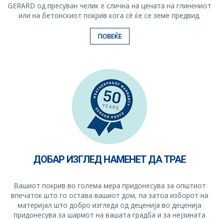
GERARD од пресуван челик е слична на цената на глинениот
или на бетонскиот покрив кога сè ќе се земе предвид.
ПОВЕЌЕ
ДОБАР ИЗГЛЕД НАМЕНЕТ ДА ТРАЕ
Вашиот покрив во голема мера придонесува за општиот
впечаток што го остава вашиот дом, па затоа изборот на
материјал што добро изгледа од деценија во деценија
придонесува за шармот на вашата градба и за нејзината