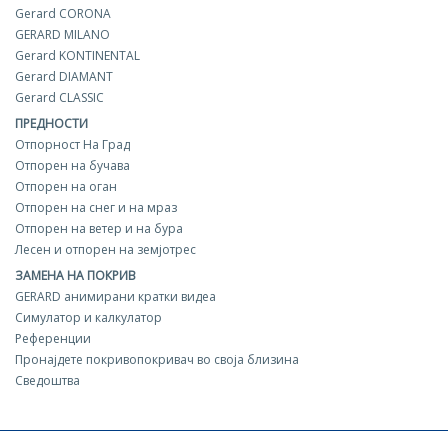
Gerard CORONA
GERARD MILANO
Gerard KONTINENTAL
Gerard DIAMANT
Gerard CLASSIC
ПРЕДНОСТИ
Отпорност На Град
Отпорен на бучава
Отпорен на оган
Отпорен на снег и на мраз
Отпорен на ветер и на бура
Лесен и отпорен на земјотрес
ЗАМЕНА НА ПОКРИВ
GERARD aнимирани кратки видеа
Симулатор и калкулатор
Референции
Пронајдете покривопокривач во своја близина
Сведоштва