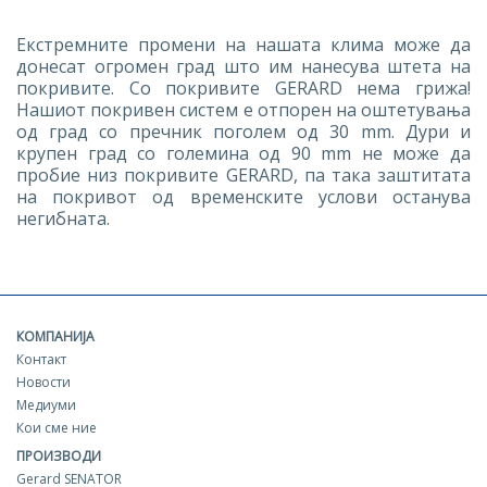
Екстремните промени на нашата клима може да
донесат огромен град што им нанесува штета на
покривите. Со покривите GERARD нема грижа!
Нашиот покривен систем е отпорен на оштетувања
од град со пречник поголем од 30 mm. Дури и
крупен град со големина од 90 mm не може да
пробие низ покривите GERARD, па така заштитата
на покривот од временските услови останува
негибната.
КОМПАНИЈА
Контакт
Новости
Медиуми
Кои сме ние
ПРОИЗВОДИ
Gerard SENATOR