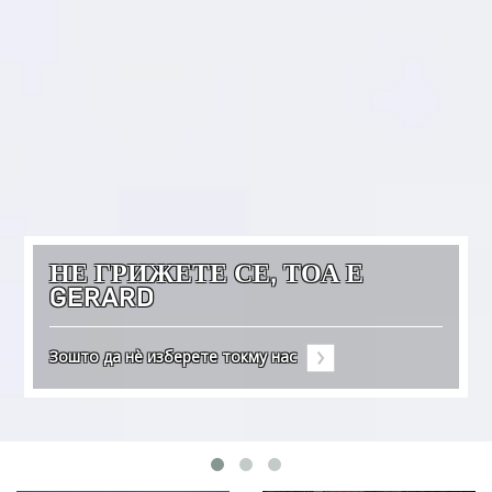
НЕ ГРИЖЕТЕ СЕ, ТОА Е
GERARD
Зошто да нè изберете токму нас