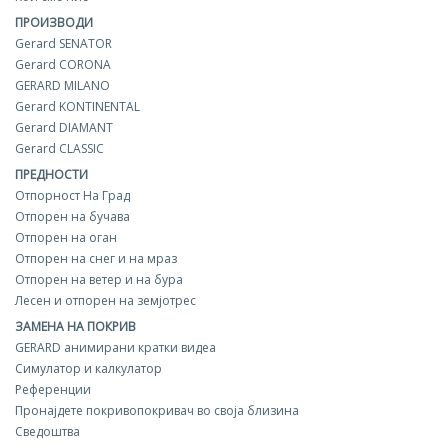
ПРОИЗВОДИ
Gerard SENATOR
Gerard CORONA
GERARD MILANO
Gerard KONTINENTAL
Gerard DIAMANT
Gerard CLASSIC
ПРЕДНОСТИ
Отпорност На Град
Отпорен на бучава
Отпорен на оган
Отпорен на снег и на мраз
Отпорен на ветер и на бура
Лесен и отпорен на земјотрес
ЗАМЕНА НА ПОКРИВ
GERARD aнимирани кратки видеа
Симулатор и калкулатор
Референции
Пронајдете покривопокривач во своја близина
Сведоштва