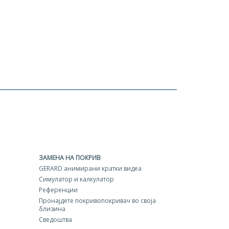
ЗАМЕНА НА ПОКРИВ
GERARD aнимирани кратки видеа
Симулатор и калкулатор
Референции
Пронајдете покривопокривач во своја
близина
Сведоштва