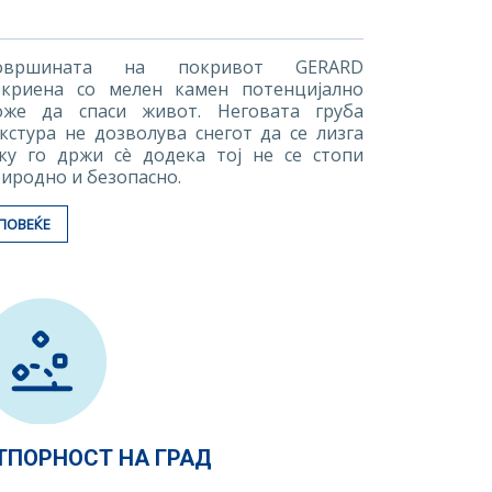
овршината на покривот GERARD
окриена со мелен камен потенцијално
оже да спаси живот. Неговата груба
кстура не дозволува снегот да се лизга
ку го држи сè додека тој не се стопи
иродно и безопасно.
ПОВЕЌЕ
ТПОРНОСТ НА ГРАД