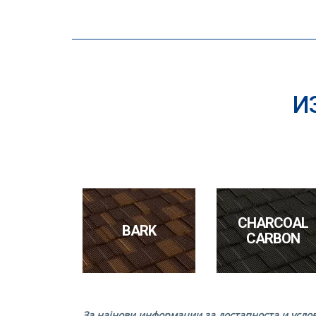
И
CHARCOAL
BARK
CARBON
За најнови информации за достапноста и усло