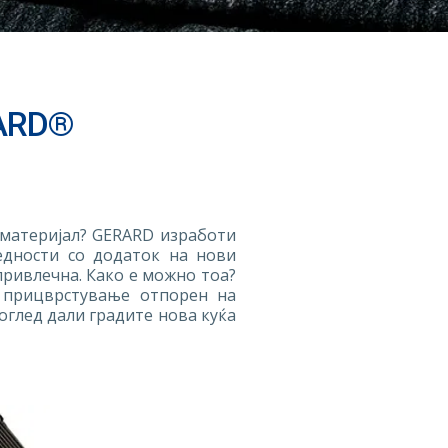
ARD®
 материјал? GERARD изработи
едности со додаток на нови
привлечна. Како е можно тоа?
а прицврстување отпорен на
оглед дали градите нова куќа