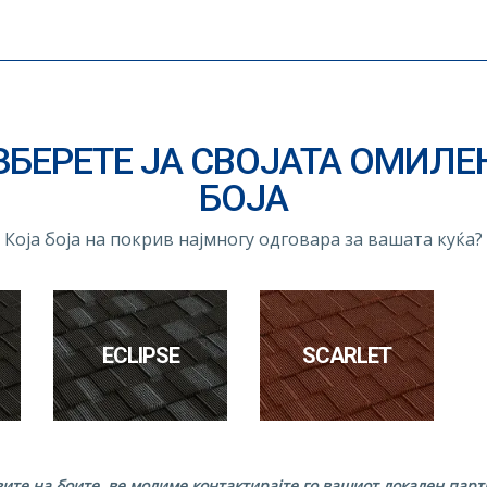
ЗБЕРЕТЕ ЈА СВОЈАТА ОМИЛЕ
БОЈА
Која боја на покрив најмногу одговара за вашата куќа?
ECLIPSE
SCARLET
вите на боите, ве молиме контактирајте го вашиот локален па