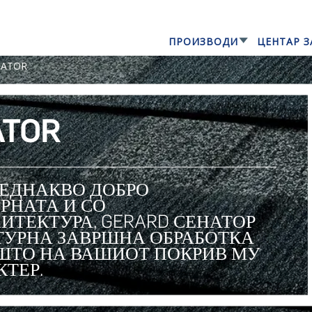
ПРОИЗВОДИ
ЦЕНТАР З
GERARD® KONTINENTAL
NATOR
ATOR
 ЕДНАКВО ДОБРО
РНАТА И СО
ТЕКТУРА, GERARD СЕНАТОР
ТУРНА ЗАВРШНА ОБРАБОТКА
 ШТО НА ВАШИОТ ПОКРИВ МУ
КТЕР.