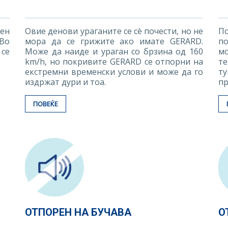
сен
Овие денови ураганите се сè почести, но не
П
Во
мора да се грижите ако имате GERARD.
п
се
Може да наиде и ураган со брзина од 160
м
km/h, но покривите GERARD се отпорни на
те
екстремни временски услови и може да го
ту
издржат дури и тоа.
пр
ПОВЕЌЕ
ОТПОРЕН НА БУЧАВА
О