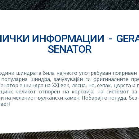
НИЧКИ ИНФОРМАЦИИ
-
GER
SENATOR
години шиндрата била најчесто употребуван покривен
популарна шиндра, зачувувајќи ги оригиналните пр
натор е шиндра на XXI век, лесна, но, сепак, цврста и 
-цинк челикот отпорен на корозија, на системот з
и на мелениот вулкански камен. Побарајте понуда, без 
вот!