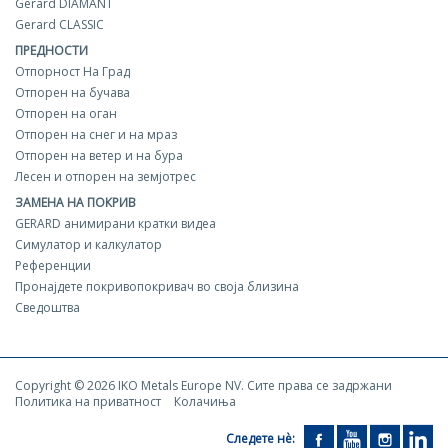
Gerard DIAMANT
Gerard CLASSIC
ПРЕДНОСТИ
Отпорност На Град
Отпорен на бучава
Отпорен на оган
Отпорен на снег и на мраз
Отпорен на ветер и на бура
Лесен и отпорен на земјотрес
ЗАМЕНА НА ПОКРИВ
GERARD aнимирани кратки видеа
Симулатор и калкулатор
Референции
Пронајдете покривопокривач во своја близина
Сведоштва
Copyright © 2026 IKO Metals Europe NV. Сите права се задржани
Политика на приватност
Колачиња
Следете нѐ: