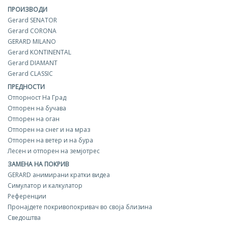
ПРОИЗВОДИ
Gerard SENATOR
Gerard CORONA
GERARD MILANO
Gerard KONTINENTAL
Gerard DIAMANT
Gerard CLASSIC
ПРЕДНОСТИ
Отпорност На Град
Отпорен на бучава
Отпорен на оган
Отпорен на снег и на мраз
Отпорен на ветер и на бура
Лесен и отпорен на земјотрес
ЗАМЕНА НА ПОКРИВ
GERARD aнимирани кратки видеа
Симулатор и калкулатор
Референции
Пронајдете покривопокривач во своја близина
Сведоштва