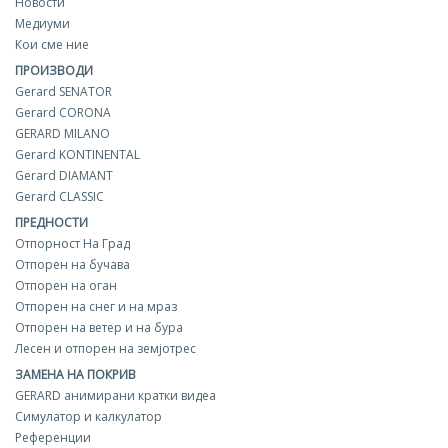
Новости
Медиуми
Кои сме ние
ПРОИЗВОДИ
Gerard SENATOR
Gerard CORONA
GERARD MILANO
Gerard KONTINENTAL
Gerard DIAMANT
Gerard CLASSIC
ПРЕДНОСТИ
Отпорност На Град
Отпорен на бучава
Отпорен на оган
Отпорен на снег и на мраз
Отпорен на ветер и на бура
Лесен и отпорен на земјотрес
ЗАМЕНА НА ПОКРИВ
GERARD aнимирани кратки видеа
Симулатор и калкулатор
Референции