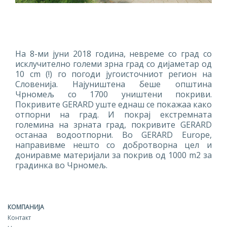
На 8-ми јуни 2018 година, невреме со град со
исклучително големи зрна град со дијаметар од
10 cm (!) го погоди југоисточниот регион на
Словенија. Најуништена беше општина
Чрномељ со 1700 уништени покриви.
Покривите GERARD уште еднаш се покажаа како
отпорни на град. И покрај екстремната
големина на зрната град, покривите GERARD
останаа водоотпорни. Во GERARD Europe,
направивме нешто со добрoтворна цел и
дониравме материјали за покрив од 1000 m
2
за
градинка во Чрномељ.
КОМПАНИЈА
Контакт