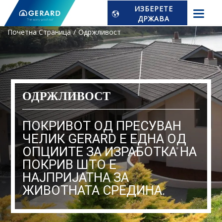
ИЗБЕРЕТЕ
ДРЖАВА
Почетна Страница
Одржливост
ОДРЖЛИВОСТ
ПОКРИВОТ ОД ПРЕСУВАН
ЧЕЛИК GERARD Е ЕДНА ОД
ОПЦИИТЕ ЗА ИЗРАБОТКА НА
ПОКРИВ ШТО Е
НАЈПРИЈАТНА ЗА
ЖИВОТНАТА СРЕДИНА.