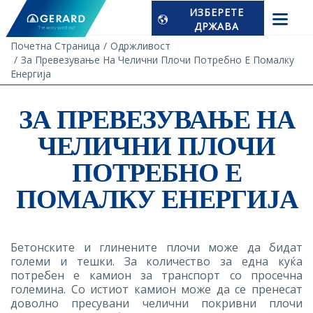
ИЗБЕРЕТЕ
ДРЖАВА
Почетна Страница
Одржливост
За Превезување На Челични Плочи Потребно Е Помалку
Енергија
ЗА ПРЕВЕЗУВАЊЕ НА
ЧЕЛИЧНИ ПЛОЧИ
ПОТРЕБНО Е
ПОМАЛКУ ЕНЕРГИЈА
Бетонските и глинените плочи може да бидат
големи и тешки. За количество за една куќа
потребен е камион за транспорт со просечна
големина. Со истиот камион може да се пренесат
доволно пресувани челични покривни плочи