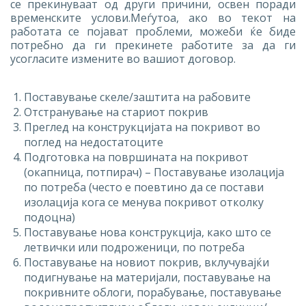
се прекинуваат од други причини, освен поради
временските услови.Меѓутоа, ако во текот на
работата се појават проблеми, можеби ќе биде
потребно да ги прекинете работите за да ги
усогласите измените во вашиот договор.
Поставување скеле/заштита на рабовите
Отстранување на стариот покрив
Преглед на конструкцијата на покривот во
поглед на недостатоците
Подготовка на површината на покривот
(окапница, потпирач) – Поставување изолација
по потреба (често е поевтино да се постави
изолација кога се менува покривот отколку
подоцна)
Поставување нова конструкција, како што се
летвички или подроженици, по потреба
Поставување на новиот покрив, вклучувајќи
подигнување на материјали, поставување на
покривните облоги, порабување, поставување