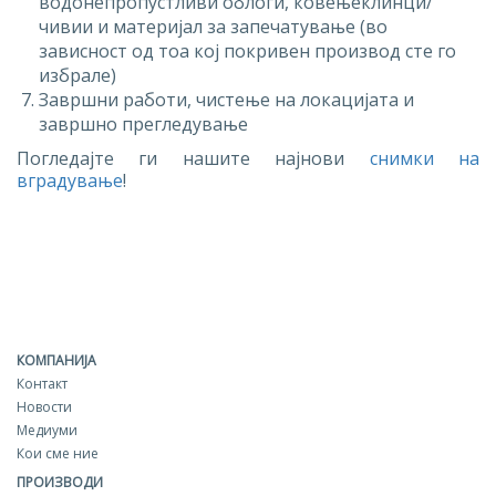
водонепропустливи облоги, ковењеклинци/
чивии и материјал за запечатување (во
зависност од тоа кој покривен производ сте го
избрале)
Завршни работи, чистење на локацијата и
завршно прегледување
Погледајте ги нашите најнови
снимки на
вградување
!
КОМПАНИЈА
Контакт
Новости
Медиуми
Кои сме ние
ПРОИЗВОДИ