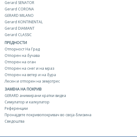
Gerard SENATOR
Gerard CORONA
GERARD MILANO
Gerard KONTINENTAL
Gerard DIAMANT
Gerard CLASSIC
ПРЕДНОСТИ
Отпорност На Град
Отпорен на бучава
Отпорен на оган
Отпорен на снег и на мраз
Отпорен на ветер и на бура
Лесен и отпорен на земјотрес
ЗАМЕНА НА ПОКРИВ
GERARD aнимирани кратки видеа
Симулатор и калкулатор
Референции
Пронајдете покривопокривач во своја близина
Сведоштва