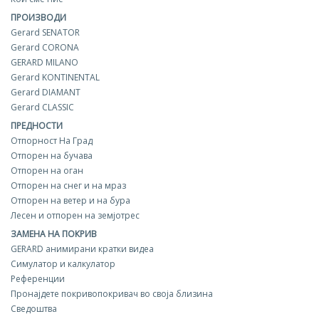
ПРОИЗВОДИ
Gerard SENATOR
Gerard CORONA
GERARD MILANO
Gerard KONTINENTAL
Gerard DIAMANT
Gerard CLASSIC
ПРЕДНОСТИ
Отпорност На Град
Отпорен на бучава
Отпорен на оган
Отпорен на снег и на мраз
Отпорен на ветер и на бура
Лесен и отпорен на земјотрес
ЗАМЕНА НА ПОКРИВ
GERARD aнимирани кратки видеа
Симулатор и калкулатор
Референции
Пронајдете покривопокривач во своја близина
Сведоштва