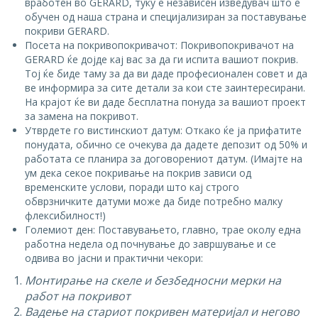
вработен во GERARD, туку е независен изведувач што е
обучен од наша страна и специјализиран за поставување
покриви GERARD.
Посета на покривопокривачот: Покривопокривачот на
GERARD ќе дојде кај вас за да ги испита вашиот покрив.
Тој ќе биде таму за да ви даде професионален совет и да
ве информира за сите детали за кои сте заинтересирани.
На крајот ќе ви даде бесплатна понуда за вашиот проект
за замена на покривот.
Утврдете го вистинскиот датум: Откако ќе ја прифатите
понудата, обично се очекува да дадете депозит од 50% и
работата се планира за договорениот датум. (Имајте на
ум дека секое покривање на покрив зависи од
временските услови, поради што кај строго
обврзничките датуми може да биде потребно малку
флексибилност!)
Големиот ден: Поставувањето, главно, трае околу една
работна недела од почнување до завршување и се
одвива во јасни и практични чекори:
Монтирање на скеле и безбедносни мерки на
работ на покривот
Вадење на стариот покривен материјал и негово