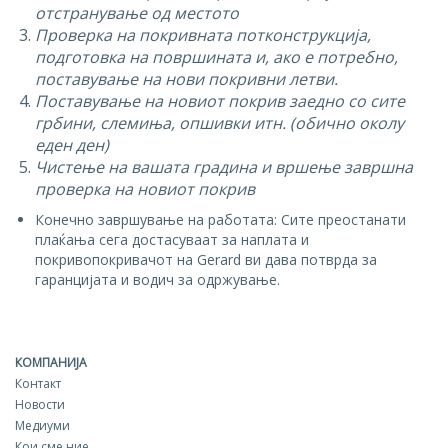
отстранување од местото
Проверка на покривната потконструкција,
подготовка на површината и, ако е потребно,
поставување на нови покривни летви.
Поставување на новиот покрив заедно со сите
грбини, слемиња, опшивки итн. (обично околу
еден ден)
Чистење на вашата градина и вршење завршна
проверка на новиот покрив
Конечно завршување на работата: Сите преостанати
плаќања сега достасуваат за наплата и
покривопокривачот на Gerard ви дава потврда за
гаранцијата и водич за одржување.
КОМПАНИЈА
Контакт
Новости
Медиуми
Кои сме ние