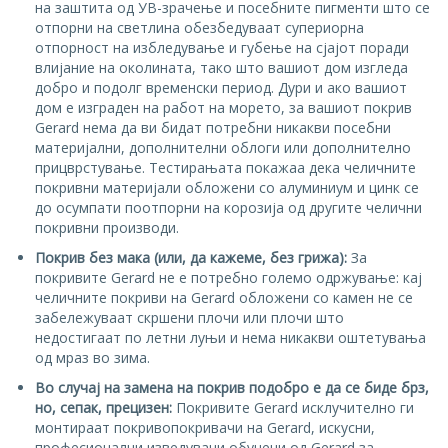
на заштита од УВ-зрачење и посебните пигменти што се
отпорни на светлина обезбедуваат супериорна
отпорност на избледување и губење на сјајот поради
влијание на околината, тако што вашиот дом изгледа
добро и подолг временски период. Дури и ако вашиот
дом е изграден на работ на морето, за вашиот покрив
Gerard нема да ви бидат потребни никакви посебни
материјални, дополнителни облоги или дополнително
прицврстување. Тестирањата покажаа дека челичните
покривни материјали обложени со алуминиум и цинк се
до осумпати поотпорни на корозија од другите челични
покривни производи.
Покрив без мака (или, да кажеме, без грижа):
За
покривите Gerard не е потребно големо одржување: кај
челичните покриви на Gerard обложени со камен не се
забележуваат скршени плочи или плочи што
недостигаат по летни луњи и нема никакви оштетувања
од мраз во зима.
Во случај на замена на покрив подобро е да се биде брз,
но, сепак, прецизен:
Покривите Gerard исклучително ги
монтираат покривопокривачи на Gerard, искусни,
професионални изведувачи обучени од Gerard за