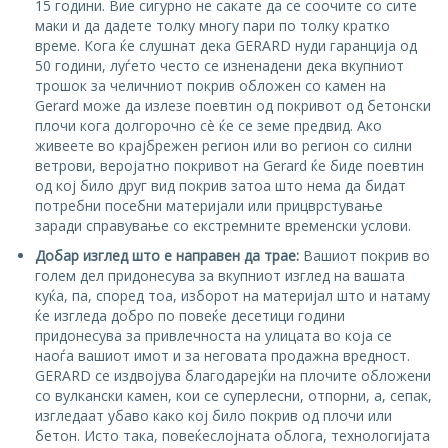
15 години. Вие сигурно не сакате да се соочите со сите
маки и да дадете толку многу пари по толку кратко
време. Кога ќе слушнат дека GERARD нуди гаранција од
50 години, луѓето често се изненадени дека вкупниот
трошок за челичниот покрив обложен со камен на
Gerard може да излезе поевтин од покривот од бетонски
плочи кога долгорочно сè ќе се земе предвид. Ако
живеете во крајбрежен регион или во регион со силни
ветрови, веројатно покривот на Gerard ќе биде поевтин
од кој било друг вид покрив затоа што нема да бидат
потребни посебни материјали или прицврстување
заради справување со екстремните временски услови.
Добар изглед што е направен да трае:
Вашиот покрив во
голем дел придонесува за вкупниот изглед на вашата
куќа, па, според тоа, изборот на материјал што и натаму
ќе изгледа добро по повеќе десетици години
придонесува за привлечноста на улицата во која се
наоѓа вашиот имот и за неговата продажна вредност.
GERARD се издвојува благодарејќи на плочите обложени
со вулкански камен, кои се суперлесни, отпорни, а, сепак,
изгледаат убаво како кој било покрив од плочи или
бетон. Исто така, повеќеслојната облога, технологијата