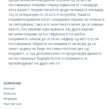
поставување покриви според највисоките стандарди.
Кога вашиот покрив Gerard ќе дојде на вашата локација,
тој се испорачува со сè што е потребно. Нашите
покривопокривачи носат специјална опрема за сечење и
за свиткување, така што монтажата може да се изврши
вешто, без никакви одложувања. Кај други видови
метални покриви за поставување е потребно
покривните панели да се сечат надвор од местото на
поставување. Мерките на опшивките не може да се
земат додека не биде поставен поголем дел од
покривот, а тоа дополнително го продолжува времето
на поставување бидејќи потоа и опшивките се
произведуваат на друго место.
КОМПАНИЈА
Контакт
Новости
Медиуми
Кои сме ние