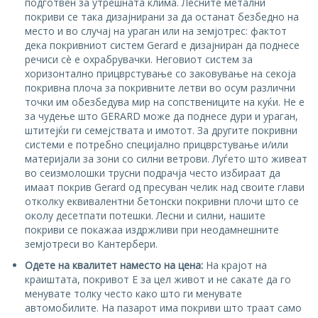
подготвен за утрешната клима. Лесните метални
покриви се така дизајнирани за да останат безбедно на
место и во случај на ураган или на земјотрес: фактот
дека покривниот систем Gerard е дизајниран да поднесе
речиси сè е охрабрувачки. Неговиот систем за
хоризонтално прицврстување со заковување на секоја
покривна плоча за покривните летви во осум различни
точки им обезбедува мир на сопствениците на куќи. Не е
за чудење што GERARD може да поднесе дури и ураган,
штитејќи ги семејствата и имотот. За другите покривни
системи е потребно специјално прицврстување и/или
материјали за зони со силни ветрови. Луѓето што живеат
во сеизмолошки трусни подрачја често избираат да
имаат покрив Gerard од пресуван челик над своите глави
отколку еквивалентни бетонски покривни плочи што се
околу десетпати потешки. Лесни и силни, нашите
покриви се покажаа издржливи при неодамнешните
земјотреси во Кантербери.
Одете на квалитет наместo на цена:
На крајот на
краиштата, покривот Е за цел живот и не сакате да го
менувате толку често како што ги менувате
автомобилите. На пазарот има покриви што траат само