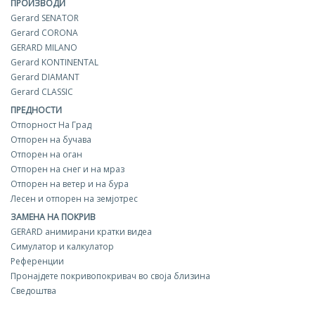
ПРОИЗВОДИ
Gerard SENATOR
Gerard CORONA
GERARD MILANO
Gerard KONTINENTAL
Gerard DIAMANT
Gerard CLASSIC
ПРЕДНОСТИ
Отпорност На Град
Отпорен на бучава
Отпорен на оган
Отпорен на снег и на мраз
Отпорен на ветер и на бура
Лесен и отпорен на земјотрес
ЗАМЕНА НА ПОКРИВ
GERARD aнимирани кратки видеа
Симулатор и калкулатор
Референции
Пронајдете покривопокривач во своја близина
Сведоштва