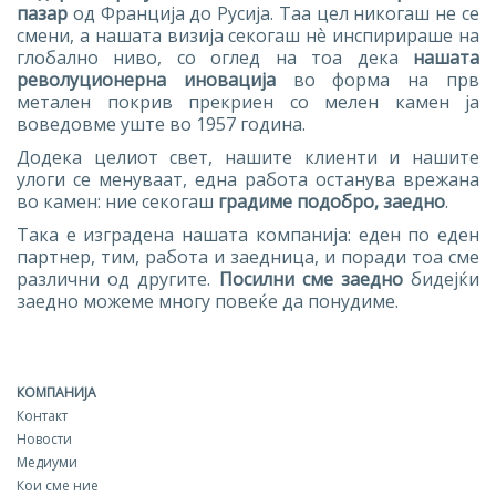
пазар
од Франција до Русија. Таа цел никогаш не се
смени, а нашата визија секогаш нѐ инспирираше на
глобално ниво, со оглед на тоа дека
нашата
револуционерна иновација
во форма на прв
метален покрив прекриен со мелен камен ја
воведовме уште во 1957 година.
Додека целиот свет, нашите клиенти и нашите
улоги се менуваат, една работа останува врежана
во камен: ние секогаш
градиме подобро, заедно
.
Така е изградена нашата компанија: еден по еден
партнер, тим, работа и заедница, и поради тоа сме
различни од другите.
Посилни сме заедно
бидејќи
заедно можеме многу повеќе да понудиме.
КОМПАНИЈА
Контакт
Новости
Медиуми
Кои сме ние