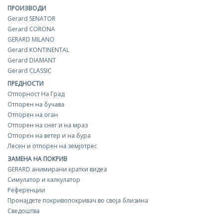
ПРОИЗВОДИ
Gerard SENATOR
Gerard CORONA
GERARD MILANO
Gerard KONTINENTAL
Gerard DIAMANT
Gerard CLASSIC
ПРЕДНОСТИ
Отпорност На Град
Отпорен на бучава
Отпорен на оган
Отпорен на снег и на мраз
Отпорен на ветер и на бура
Лесен и отпорен на земјотрес
ЗАМЕНА НА ПОКРИВ
GERARD aнимирани кратки видеа
Симулатор и калкулатор
Референции
Пронајдете покривопокривач во своја близина
Сведоштва